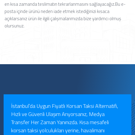
en kısa zamanda teslimatın tekrarlanmasını sağlayacağız.
Bu e-
posta içinde ürünü neden iade etmek istediğinizi kısaca
açıklarsanız ürün ile ilgili çalışmalarımızda bize yardımcı olmuş
olursunuz.
İstanbul’da Uygun Fiyatlı Korsan Taksi Alternatifi,
Hızlı ve Güvenli Ulaşım Arıyorsanız, Medya
Transfer Her Zaman Yanınızda. Kısa mesafeli
korsan taksi yolculukları yerine, havalimanı