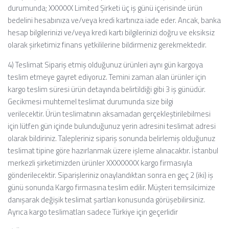
durumunda; XXXXXX Limited Şirketi üç iş günü içerisinde ürün
bedelini hesabınıza ve/veya kredi kartınıza iade eder. Ancak, banka
hesap bilgilerinizi ve/veya kredi kartı bilgilerinizi doğru ve eksiksiz
olarak şirketimiz finans yetkililerine bildirmeniz gerekmektedir.
4) Teslimat
Sipariş etmiş olduğunuz ürünleri aynı gün kargoya
teslim etmeye gayret ediyoruz. Temini zaman alan ürünler için
kargo teslim süresi ürün detayında belirtildiği gibi 3 iş günüdür.
Gecikmesi muhtemel teslimat durumunda size bilgi
verilecektir.
Ürün teslimatının aksamadan gerçekleştirilebilmesi
için lütfen gün içinde bulunduğunuz yerin adresini teslimat adresi
olarak bildiriniz.
Talepleriniz sipariş sonunda belirlemiş olduğunuz
teslimat tipine göre hazırlanmak üzere işleme alınacaktır. İstanbul
merkezli şirketimizden ürünler XXXXXXXX kargo firmasıyla
gönderilecektir. Siparişleriniz onaylandıktan sonra en geç 2 (iki) iş
günü sonunda Kargo firmasına teslim edilir.
Müşteri temsilcimize
danışarak değişik teslimat şartları konusunda görüşebilirsiniz.
Ayrıca kargo teslimatları sadece Türkiye için geçerlidir