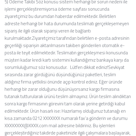
5) Ödeme Takibi
Söz konusu sistem herhangi bir sorun nedeni ile
işlemi gerçekleştiremiyorsa ödeme sayfası sonucunda
ziyaretçimiz bu durumdan haberdar edilmektedir.
Belirtilen
adreste herhangi bir hata durumunda teslimatı gerçekleşemeyen
sipariş ile ilgili olarak siparişi veren ile bağlantı
kurulmaktadır.
Ziyaretçimiz tarafından belirtilen e-posta adresinin
geçerliliği siparişin aktarılmasını takiben gönderilen otomatik e-
posta ile teyit edilmektedir.
Teslimatın gerçekleşmesi konusunda
müşteri kadar kredi kartı sistemini kullandığımız bankaya karşı da
sorumluluğumuz söz konusudur.
Lütfen dikkat ediniz!
Sevkiyat
sırasında zarar gördüğünü düşündüğünüz paketleri, teslim
aldığınız firma yetkilisi önünde açıp kontrol ediniz. Eğer üründe
herhangi bir zarar olduğunu düşünüyorsanız kargo firmasına
tutanak tutturularak ürünü teslim almayınız.
Ürün teslim alındıktan
sonra kargo firmasının görevini tam olarak yerine getirdiği kabul
edilmektedir.
Ürün hasarlı ise: Hazırlamış olduğunuz tutanağı en
kısa zamanda 0212 XXXXXXX numaralı fax’a gönderin ve durumu
XXXXXXXX@XXXX.com mail adresine bildiriniz.
Bu işlemleri
gerçekleştirdiğiniz takdirde paketinizle ilgili çalışmalara başlayarak,