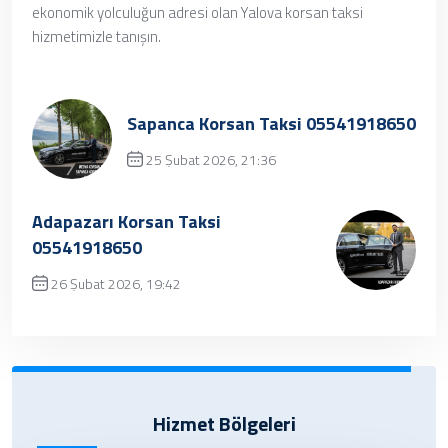
ekonomik yolculuğun adresi olan Yalova korsan taksi
hizmetimizle tanışın.
Sapanca Korsan Taksi 05541918650
25 Şubat 2026, 21:36
Üzgünüz, kayıt bulunamamıştır.
Adapazarı Korsan Taksi
05541918650
26 Şubat 2026, 19:42
✔ Henüz kayıt eklenmemiştir. Daha sonra
tekrar deneyebilrisiniz.
Hizmet Bölgeleri