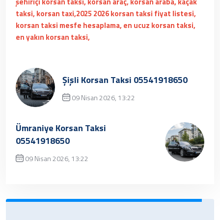
şehiriçi korsan taksi, korsan araç, korsan araba, kaçak
taksi, korsan taxi,2025 2026 korsan taksi fiyat listesi,
korsan taksi mesfe hesaplama, en ucuz korsan taksi,
en yakın korsan taksi,
Şişli Korsan Taksi 05541918650
09 Nisan 2026, 13:22
Üzgünüz, kayıt bulunamamıştır.
Ümraniye Korsan Taksi
05541918650
09 Nisan 2026, 13:22
✔ Henüz kayıt eklenmemiştir. Daha sonra
tekrar deneyebilrisiniz.