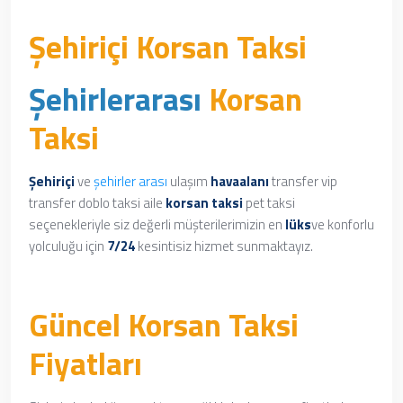
Şehiriçi Korsan Taksi
Şehirlerarası
Korsan
Taksi
Şehiriçi
ve
şehirler arası
ulaşım
havaalanı
transfer vip
transfer doblo taksi aile
korsan taksi
pet taksi
seçenekleriyle siz değerli müşterilerimizin en
lüks
ve konforlu
yolculuğu için
7/24
kesintisiz hizmet sunmaktayız.
Güncel Korsan Taksi
Fiyatları