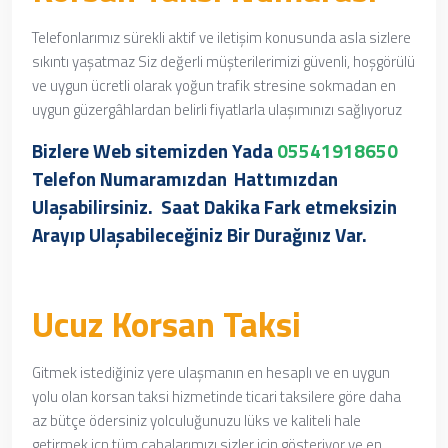
Telefonlarımız sürekli aktif ve iletişim konusunda asla sizlere
sıkıntı yaşatmaz Siz değerli müşterilerimizi güvenli, hoşgörülü
ve uygun ücretli olarak yoğun trafik stresine sokmadan en
uygun güzergâhlardan belirli fiyatlarla ulaşımınızı sağlıyoruz
Bizlere Web sitemizden Yada
05541918650
Telefon Numaramızdan
Hattımızdan
Ulaşabilirsiniz. Saat Dakika Fark etmeksizin
Arayıp Ulaşabileceğiniz Bir Durağınız Var.
Ucuz Korsan Taksi
Gitmek istediğiniz yere ulaşmanın en hesaplı ve en uygun
yolu olan korsan taksi hizmetinde
ticari taksilere göre daha
az bütçe ödersiniz yolculuğunuzu lüks ve kaliteli hale
getirmek içn
tüm çabalarımızı sizler için gösteriyor ve en