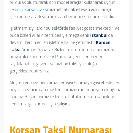
bir durak oluşturarak son model araçlar kullanarak uygun
ve
ucuz korsan taksi
hizmeti almak isteyen yolcular için
işletmemiz aralık vermeksizin hizmetini sürdürmektedir.
İşletmemiz yıllardır bu sektörde faaliyet göstermektedir. Ve
buda bizleri yılların tecrübesiyle mega şehir
İstanbul
‘da
devamlı tercih edilen işletme haline getirmiştir
Korsan
Taksi
Araması Yaparak
Bizleri telefon numaralarımızdan
arayarak ekonomik ve
VIP
araç seçeneklerimizden
faydalanabilir, güvenli ve hızlı bir taksi yolculuğu
gerçekleştirebilirsiniz.
Müşterilerimize her zaman en iyiyi sunmaya gayret eder, en
büyük kazancımızın müşterilerimizin memnuniyeti olduğuna
inanırız. Başarılarımız ile birlikte hatalarımızı da sahiplenir
kendimizi geliştirmek için çalışırız.
Korsan Taksi Numarası