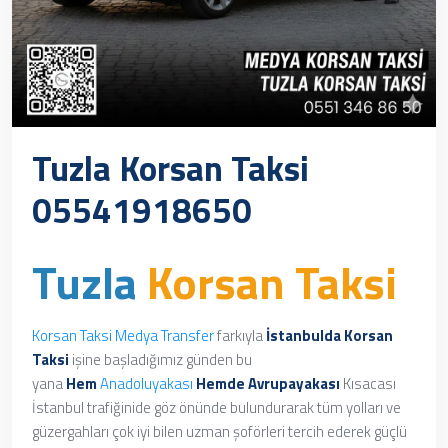
Tuzla Korsan Taksi
05541918650
Tuzla
Korsan Taksi
Korsan Taksi
Medya Transfer
farkıyla
İstanbulda Korsan
Taksi
işine başladığımız günden bu
yana
Hem
Anadoluyakası
Hemde
Avrupayakası
Kısacası
İstanbul trafiğinide göz önünde bulundurarak tüm yolları ve
güzergahları çok iyi bilen uzman şoförleri tercih ederek güçlü