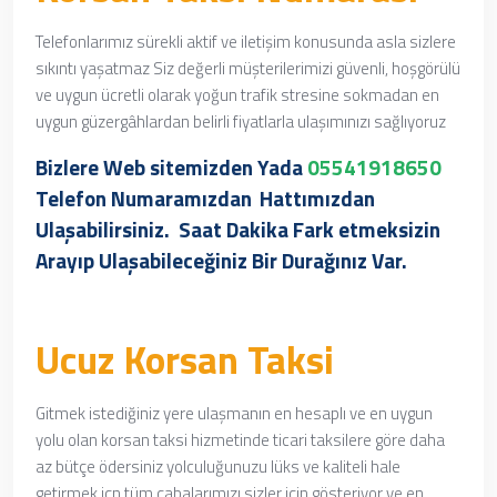
Telefonlarımız sürekli aktif ve iletişim konusunda asla sizlere
sıkıntı yaşatmaz Siz değerli müşterilerimizi güvenli, hoşgörülü
ve uygun ücretli olarak yoğun trafik stresine sokmadan en
uygun güzergâhlardan belirli fiyatlarla ulaşımınızı sağlıyoruz
Bizlere Web sitemizden Yada
05541918650
Telefon Numaramızdan
Hattımızdan
Ulaşabilirsiniz. Saat Dakika Fark etmeksizin
Arayıp Ulaşabileceğiniz Bir Durağınız Var.
Ucuz Korsan Taksi
Gitmek istediğiniz yere ulaşmanın en hesaplı ve en uygun
yolu olan korsan taksi hizmetinde
ticari taksilere göre daha
az bütçe ödersiniz yolculuğunuzu lüks ve kaliteli hale
getirmek içn
tüm çabalarımızı sizler için gösteriyor ve en