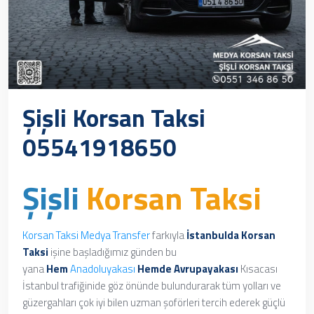
Şişli Korsan Taksi
05541918650
Şişli
Korsan Taksi
Korsan Taksi
Medya Transfer
farkıyla
İstanbulda Korsan
Taksi
işine başladığımız günden bu
yana
Hem
Anadoluyakası
Hemde
Avrupayakası
Kısacası
İstanbul trafiğinide göz önünde bulundurarak tüm yolları ve
güzergahları çok iyi bilen uzman şoförleri tercih ederek güçlü