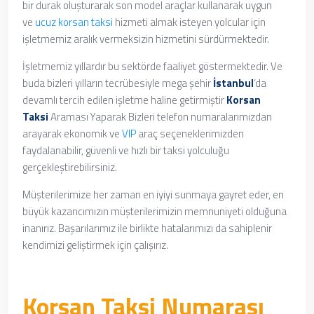
bir durak oluşturarak son model araçlar kullanarak uygun
ve
ucuz korsan taksi
hizmeti almak isteyen yolcular için
işletmemiz aralık vermeksizin hizmetini sürdürmektedir.
İşletmemiz yıllardır bu sektörde faaliyet göstermektedir. Ve
buda bizleri yılların tecrübesiyle mega şehir
İstanbul
‘da
devamlı tercih edilen işletme haline getirmiştir
Korsan
Taksi
Araması Yaparak
Bizleri telefon numaralarımızdan
arayarak ekonomik ve
VIP
araç seçeneklerimizden
faydalanabilir, güvenli ve hızlı bir taksi yolculuğu
gerçekleştirebilirsiniz.
Müşterilerimize her zaman en iyiyi sunmaya gayret eder, en
büyük kazancımızın müşterilerimizin memnuniyeti olduğuna
inanırız. Başarılarımız ile birlikte hatalarımızı da sahiplenir
kendimizi geliştirmek için çalışırız.
Korsan Taksi Numarası