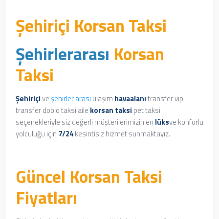
Şehiriçi Korsan Taksi
Şehirlerarası
Korsan
Taksi
Şehiriçi
ve
şehirler arası
ulaşım
havaalanı
transfer vip
transfer doblo taksi aile
korsan taksi
pet taksi
seçenekleriyle siz değerli müşterilerimizin en
lüks
ve konforlu
yolculuğu için
7/24
kesintisiz hizmet sunmaktayız.
Güncel Korsan Taksi
Fiyatları