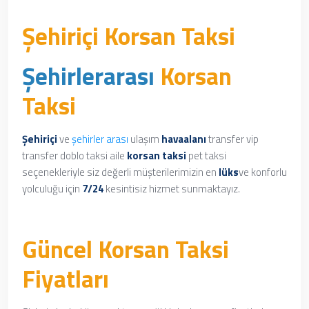
Şehiriçi Korsan Taksi
Şehirlerarası
Korsan
Taksi
Şehiriçi
ve
şehirler arası
ulaşım
havaalanı
transfer vip
transfer doblo taksi aile
korsan taksi
pet taksi
seçenekleriyle siz değerli müşterilerimizin en
lüks
ve konforlu
yolculuğu için
7/24
kesintisiz hizmet sunmaktayız.
Güncel Korsan Taksi
Fiyatları