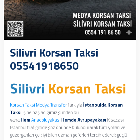
Silivri Korsan Taksi
05541918650
Silivri
Korsan Taksi
Korsan Taksi
Medya Transfer
farkıyla
İstanbulda Korsan
Taksi
işine başladığımız günden bu
yana
Hem
Anadoluyakası
Hemde
Avrupayakası
Kısacası
İstanbul trafiğinide göz önünde bulundurarak tüm yolları ve
güzergahları çok iyi bilen uzman şoförleri tercih ederek güçlü