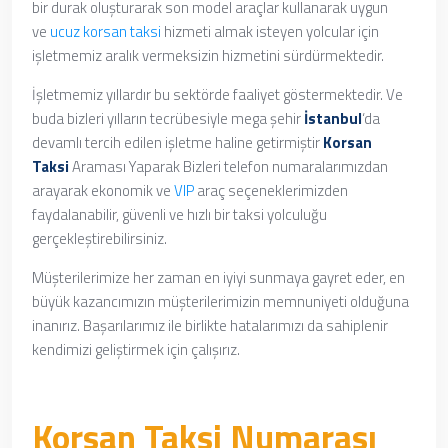
bir durak oluşturarak son model araçlar kullanarak uygun
ve
ucuz korsan taksi
hizmeti almak isteyen yolcular için
işletmemiz aralık vermeksizin hizmetini sürdürmektedir.
İşletmemiz yıllardır bu sektörde faaliyet göstermektedir. Ve
buda bizleri yılların tecrübesiyle mega şehir
İstanbul
‘da
devamlı tercih edilen işletme haline getirmiştir
Korsan
Taksi
Araması Yaparak
Bizleri telefon numaralarımızdan
arayarak ekonomik ve
VIP
araç seçeneklerimizden
faydalanabilir, güvenli ve hızlı bir taksi yolculuğu
gerçekleştirebilirsiniz.
Müşterilerimize her zaman en iyiyi sunmaya gayret eder, en
büyük kazancımızın müşterilerimizin memnuniyeti olduğuna
inanırız. Başarılarımız ile birlikte hatalarımızı da sahiplenir
kendimizi geliştirmek için çalışırız.
Korsan Taksi Numarası