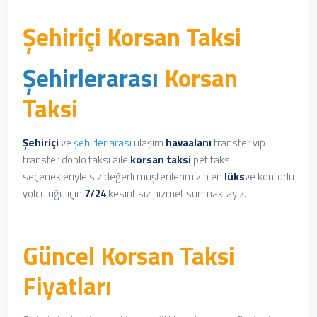
Şehiriçi Korsan Taksi
Şehirlerarası
Korsan
Taksi
Şehiriçi
ve
şehirler arası
ulaşım
havaalanı
transfer vip
transfer doblo taksi aile
korsan taksi
pet taksi
seçenekleriyle siz değerli müşterilerimizin en
lüks
ve konforlu
yolculuğu için
7/24
kesintisiz hizmet sunmaktayız.
Güncel Korsan Taksi
Fiyatları