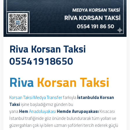
Riva Korsan Taksi
05541918650
Riva
Korsan Taksi
Korsan Taksi
Medya Transfer
farkıyla
İstanbulda Korsan
Taksi
işine başladığımız günden bu
yana
Hem
Anadoluyakası
Hemde
Avrupayakası
Kısacası
İstanbul trafiğinide göz önünde bulundurarak tüm yolları ve
güzergahları çok iyi bilen uzman şoförleri tercih ederek güçlü