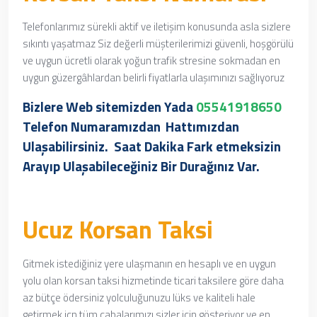
Telefonlarımız sürekli aktif ve iletişim konusunda asla sizlere
sıkıntı yaşatmaz Siz değerli müşterilerimizi güvenli, hoşgörülü
ve uygun ücretli olarak yoğun trafik stresine sokmadan en
uygun güzergâhlardan belirli fiyatlarla ulaşımınızı sağlıyoruz
Bizlere Web sitemizden Yada
05541918650
Telefon Numaramızdan
Hattımızdan
Ulaşabilirsiniz. Saat Dakika Fark etmeksizin
Arayıp Ulaşabileceğiniz Bir Durağınız Var.
Ucuz Korsan Taksi
Gitmek istediğiniz yere ulaşmanın en hesaplı ve en uygun
yolu olan korsan taksi hizmetinde
ticari taksilere göre daha
az bütçe ödersiniz yolculuğunuzu lüks ve kaliteli hale
getirmek içn
tüm çabalarımızı sizler için gösteriyor ve en