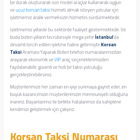
bir durak oluşturarak son model araçlar kullanarak uygun
ve
ucuz korsan taksi
hizmeti almak isteyen yolcular için
işletmemiz aralık vermeksizin hizmetini sürdürmektedir.
İşletmemiz yıllardır bu sektörde faaliyet göstermektedir. Ve
buda bizleri yılların tecrübesiyle mega şehir
İstanbul
‘da
devamlı tercih edilen işletme haline getirmiştir
Korsan
Taksi
Araması Yaparak
Bizleri telefon numaralarımızdan
arayarak ekonomik ve
VIP
araç seçeneklerimizden
faydalanabilir, güvenli ve hızlı bir taksi yolculuğu
gerçekleştirebilirsiniz.
Müşterilerimize her zaman en iyiyi sunmaya gayret eder, en
büyük kazancımızın müşterilerimizin memnuniyeti olduğuna
inanırız. Başarılarımız ile birlikte hatalarımızı da sahiplenir
kendimizi geliştirmek için çalışırız.
Korsan Taksi Numarası