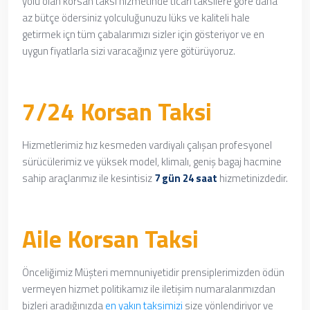
yolu olan korsan taksi hizmetinde
ticari taksilere göre daha
az bütçe ödersiniz yolculuğunuzu lüks ve kaliteli hale
getirmek içn
tüm çabalarımızı sizler için gösteriyor ve en
uygun fiyatlarla sizi varacağınız yere götürüyoruz.
7/24 Korsan Taksi
Hizmetlerimiz hız kesmeden vardiyalı çalışan profesyonel
sürücülerimiz ve yüksek model, klimalı, geniş bagaj hacmine
sahip araçlarımız ile kesintisiz
7 gün 24 saat
hizmetinizdedir.
Aile Korsan Taksi
Önceliğimiz Müşteri memnuniyetidir prensiplerimizden ödün
vermeyen hizmet politikamız ile iletişim numaralarımızdan
bizleri aradığınızda
en yakın taksimizi
size yönlendiriyor ve