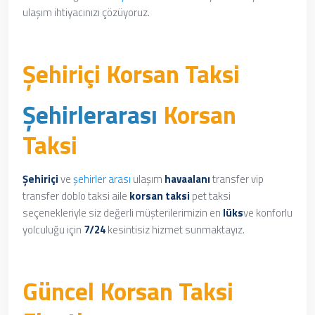
ulaşım ihtiyacınızı çözüyoruz.
Şehiriçi Korsan Taksi
Şehirlerarası
Korsan
Taksi
Şehiriçi
ve
şehirler arası
ulaşım
havaalanı
transfer vip
transfer doblo taksi aile
korsan taksi
pet taksi
seçenekleriyle siz değerli müşterilerimizin en
lüks
ve konforlu
yolculuğu için
7/24
kesintisiz hizmet sunmaktayız.
Güncel Korsan Taksi