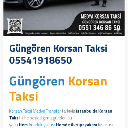
Güngören Korsan Taksi
05541918650
Güngören
Korsan
Taksi
Korsan Taksi
Medya Transfer
farkıyla
İstanbulda Korsan
Taksi
işine başladığımız günden bu
yana
Hem
Anadoluyakası
Hemde
Avrupayakası
Kısacası