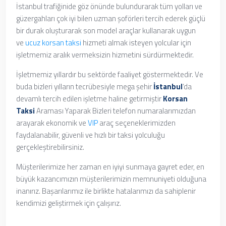
İstanbul trafiğinide göz önünde bulundurarak tüm yolları ve
güzergahları çok iyi bilen uzman şoförleri tercih ederek güçlü
bir durak oluşturarak son model araçlar kullanarak uygun
ve
ucuz korsan taksi
hizmeti almak isteyen yolcular için
işletmemiz aralık vermeksizin hizmetini sürdürmektedir.
İşletmemiz yıllardır bu sektörde faaliyet göstermektedir. Ve
buda bizleri yılların tecrübesiyle mega şehir
İstanbul
‘da
devamlı tercih edilen işletme haline getirmiştir
Korsan
Taksi
Araması Yaparak
Bizleri telefon numaralarımızdan
arayarak ekonomik ve
VIP
araç seçeneklerimizden
faydalanabilir, güvenli ve hızlı bir taksi yolculuğu
gerçekleştirebilirsiniz.
Müşterilerimize her zaman en iyiyi sunmaya gayret eder, en
büyük kazancımızın müşterilerimizin memnuniyeti olduğuna
inanırız. Başarılarımız ile birlikte hatalarımızı da sahiplenir
kendimizi geliştirmek için çalışırız.