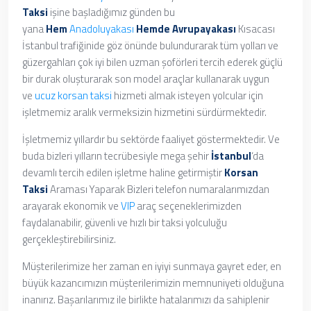
Taksi
işine başladığımız günden bu
yana
Hem
Anadoluyakası
Hemde
Avrupayakası
Kısacası
İstanbul trafiğinide göz önünde bulundurarak tüm yolları ve
güzergahları çok iyi bilen uzman şoförleri tercih ederek güçlü
bir durak oluşturarak son model araçlar kullanarak uygun
ve
ucuz korsan taksi
hizmeti almak isteyen yolcular için
işletmemiz aralık vermeksizin hizmetini sürdürmektedir.
İşletmemiz yıllardır bu sektörde faaliyet göstermektedir. Ve
buda bizleri yılların tecrübesiyle mega şehir
İstanbul
‘da
devamlı tercih edilen işletme haline getirmiştir
Korsan
Taksi
Araması Yaparak
Bizleri telefon numaralarımızdan
arayarak ekonomik ve
VIP
araç seçeneklerimizden
faydalanabilir, güvenli ve hızlı bir taksi yolculuğu
gerçekleştirebilirsiniz.
Müşterilerimize her zaman en iyiyi sunmaya gayret eder, en
büyük kazancımızın müşterilerimizin memnuniyeti olduğuna
inanırız. Başarılarımız ile birlikte hatalarımızı da sahiplenir