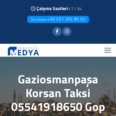
Çalışma Saatleri :
7 / 24
+90 551 365 86 50
Bizi Arayın
Gaziosmanpaşa
Korsan Taksi
05541918650 Gop