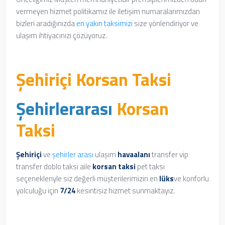
vermeyen hizmet politikamız ile iletişim numaralarımızdan
bizleri aradığınızda
en yakın taksimizi
size yönlendiriyor ve
ulaşım ihtiyacınızı çözüyoruz.
Şehiriçi Korsan Taksi
Şehirlerarası
Korsan
Taksi
Şehiriçi
ve
şehirler arası
ulaşım
havaalanı
transfer vip
transfer doblo taksi aile
korsan taksi
pet taksi
seçenekleriyle siz değerli müşterilerimizin en
lüks
ve konforlu
yolculuğu için
7/24
kesintisiz hizmet sunmaktayız.