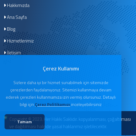
Hakkımızda
Ana Sayfa
Blog
Hizmetlerimiz
İletişim
Çerez Kullanımı
Sizlere daha iyi bir hizmet sunabilmek için sitemizde
çerezlerden faydalanıyoruz. Sitemizi kullanmaya devam
ederek çerezleri kullanmamıza izin vermiş olursunuz. Detaylı
bilgi için
Çerez Politikamızı
inceleyebilirsiniz
Copyright © 2023. Her Hakkı Saklıdır. kopyalanması, çoğaltılması
Tamam
ve dağıtılması halinde yasal haklarımız işletilecektir.