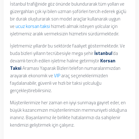
İstanbul trafiğinide göz önünde bulundurarak tüm yolları ve
güzergahları çok iyi bilen uzman şoförleri tercih ederek güçlü
bir durak oluşturarak son model araçlar kullanarak uygun
ve
ucuz korsan taksi
hizmeti almak isteyen yolcular için
işletmemiz aralık vermeksizin hizmetini sürdürmektedir.
İşletmemiz yıllardır bu sektörde faaliyet göstermektedir. Ve
buda bizleri yılların tecrübesiyle mega şehir
İstanbul
‘da
devamlı tercih edilen işletme haline getirmiştir
Korsan
Taksi
Araması Yaparak
Bizleri telefon numaralarımızdan
arayarak ekonomik ve
VIP
araç seçeneklerimizden
faydalanabilir, güvenli ve hızlı bir taksi yolculuğu
gerçekleştirebilirsiniz.
Müşterilerimize her zaman en iyiyi sunmaya gayret eder, en
büyük kazancımızın müşterilerimizin memnuniyeti olduğuna
inanırız. Başarılarımız ile birlikte hatalarımızı da sahiplenir
kendimizi geliştirmek için çalışırız.