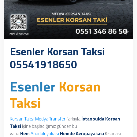
Esenler Korsan Taksi
05541918650
Esenler
Korsan
Taksi
Korsan Taksi
Medya Transfer
farkıyla
İstanbulda Korsan
Taksi
işine başladığımız günden bu
yana
Hem
Anadoluyakası
Hemde
Avrupayakası
Kısacası