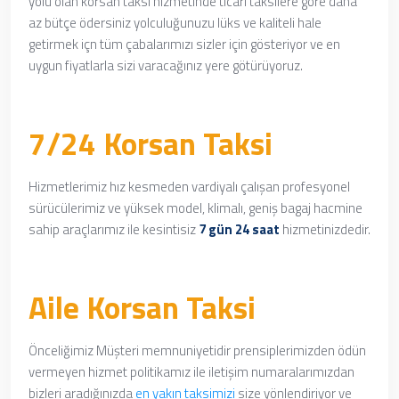
yolu olan korsan taksi hizmetinde
ticari taksilere göre daha
az bütçe ödersiniz yolculuğunuzu lüks ve kaliteli hale
getirmek içn
tüm çabalarımızı sizler için gösteriyor ve en
uygun fiyatlarla sizi varacağınız yere götürüyoruz.
7/24 Korsan Taksi
Hizmetlerimiz hız kesmeden vardiyalı çalışan profesyonel
sürücülerimiz ve yüksek model, klimalı, geniş bagaj hacmine
sahip araçlarımız ile kesintisiz
7 gün 24 saat
hizmetinizdedir.
Aile Korsan Taksi
Önceliğimiz Müşteri memnuniyetidir prensiplerimizden ödün
vermeyen hizmet politikamız ile iletişim numaralarımızdan
bizleri aradığınızda
en yakın taksimizi
size yönlendiriyor ve