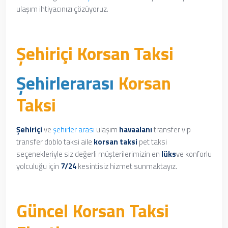
ulaşım ihtiyacınızı çözüyoruz.
Şehiriçi Korsan Taksi
Şehirlerarası
Korsan
Taksi
Şehiriçi
ve
şehirler arası
ulaşım
havaalanı
transfer vip
transfer doblo taksi aile
korsan taksi
pet taksi
seçenekleriyle siz değerli müşterilerimizin en
lüks
ve konforlu
yolculuğu için
7/24
kesintisiz hizmet sunmaktayız.
Güncel Korsan Taksi