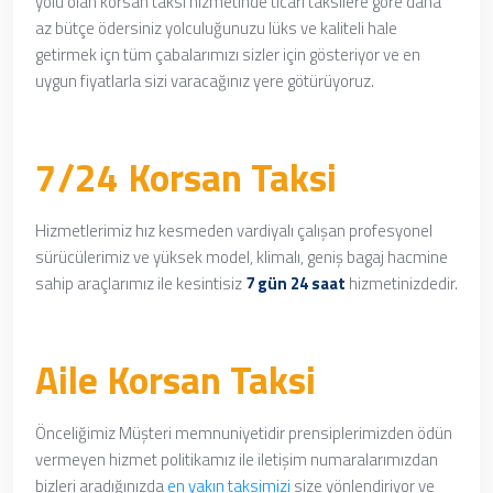
yolu olan korsan taksi hizmetinde
ticari taksilere göre daha
az bütçe ödersiniz yolculuğunuzu lüks ve kaliteli hale
getirmek içn
tüm çabalarımızı sizler için gösteriyor ve en
uygun fiyatlarla sizi varacağınız yere götürüyoruz.
7/24 Korsan Taksi
Hizmetlerimiz hız kesmeden vardiyalı çalışan profesyonel
sürücülerimiz ve yüksek model, klimalı, geniş bagaj hacmine
sahip araçlarımız ile kesintisiz
7 gün 24 saat
hizmetinizdedir.
Aile Korsan Taksi
Önceliğimiz Müşteri memnuniyetidir prensiplerimizden ödün
vermeyen hizmet politikamız ile iletişim numaralarımızdan
bizleri aradığınızda
en yakın taksimizi
size yönlendiriyor ve