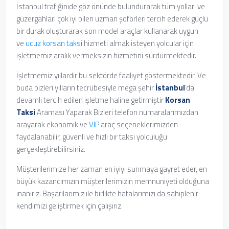
İstanbul trafiğinide göz önünde bulundurarak tüm yolları ve
güzergahları çok iyi bilen uzman şoförleri tercih ederek güçlü
bir durak oluşturarak son model araçlar kullanarak uygun
ve
ucuz korsan taksi
hizmeti almak isteyen yolcular için
işletmemiz aralık vermeksizin hizmetini sürdürmektedir.
İşletmemiz yıllardır bu sektörde faaliyet göstermektedir. Ve
buda bizleri yılların tecrübesiyle mega şehir
İstanbul
‘da
devamlı tercih edilen işletme haline getirmiştir
Korsan
Taksi
Araması Yaparak
Bizleri telefon numaralarımızdan
arayarak ekonomik ve
VIP
araç seçeneklerimizden
faydalanabilir, güvenli ve hızlı bir taksi yolculuğu
gerçekleştirebilirsiniz.
Müşterilerimize her zaman en iyiyi sunmaya gayret eder, en
büyük kazancımızın müşterilerimizin memnuniyeti olduğuna
inanırız. Başarılarımız ile birlikte hatalarımızı da sahiplenir
kendimizi geliştirmek için çalışırız.