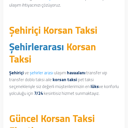
ulaşım ihtiyacınızı çözüyoruz.
Şehiriçi Korsan Taksi
Şehirlerarası
Korsan
Taksi
Şehiriçi
ve
şehirler arası
ulaşım
havaalanı
transfer vip
transfer doblo taksi aile
korsan taksi
pet taksi
seçenekleriyle siz değerli müşterilerimizin en
lüks
ve konforlu
yolculuğu için
7/24
kesintisiz hizmet sunmaktayız.
Güncel Korsan Taksi