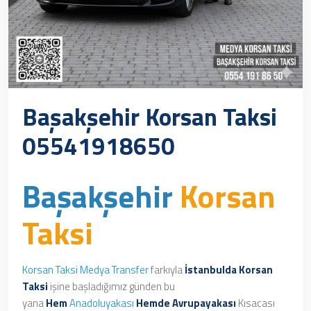
Başakşehir Korsan Taksi
05541918650
Başakşehir
Korsan
Taksi
Korsan Taksi
Medya Transfer
farkıyla
İstanbulda Korsan
Taksi
işine başladığımız günden bu
yana
Hem
Anadoluyakası
Hemde
Avrupayakası
Kısacası