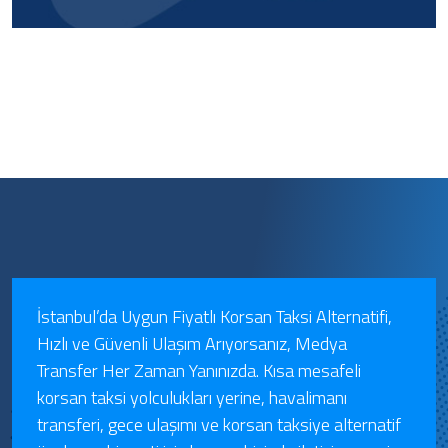
İstanbul’da Uygun Fiyatlı Korsan Taksi Alternatifi,
Hızlı ve Güvenli Ulaşım Arıyorsanız, Medya
Transfer Her Zaman Yanınızda. Kısa mesafeli
korsan taksi yolculukları yerine, havalimanı
transferi, gece ulaşımı ve korsan taksiye alternatif