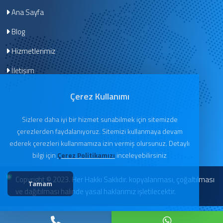
Ana Sayfa
Blog
Hizmetlerimiz
İletişim
Çerez Kullanımı
Sizlere daha iyi bir hizmet sunabilmek için sitemizde
çerezlerden faydalanıyoruz. Sitemizi kullanmaya devam
ederek çerezleri kullanmamıza izin vermiş olursunuz. Detaylı
bilgi için
Çerez Politikamızı
inceleyebilirsiniz
Copyright © 2023. Her Hakkı Saklıdır. kopyalanması, çoğaltılması
Tamam
ve dağıtılması halinde yasal haklarımız işletilecektir.