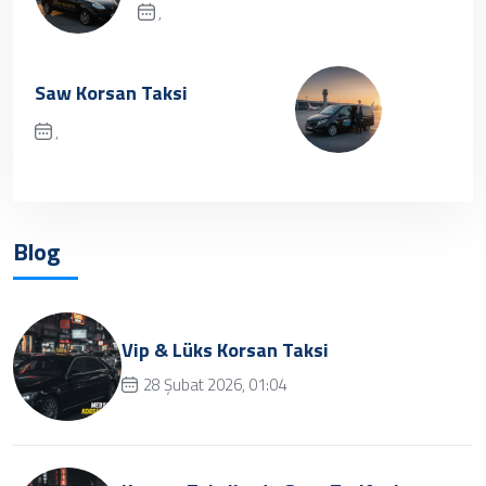
,
Üzgünüz, kayıt bulunamamıştır.
Saw Korsan Taksi
,
✔ Henüz kayıt eklenmemiştir.
Daha sonra tekrar
deneyebilrisiniz.
Blog
Vip & Lüks Korsan Taksi
28 Şubat 2026, 01:04