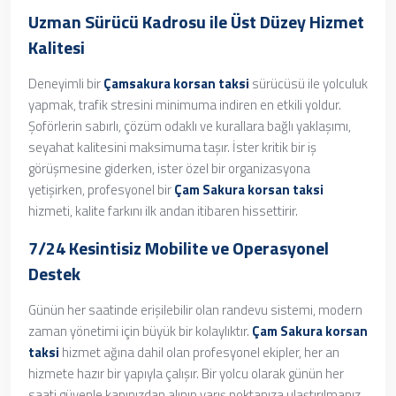
Uzman Sürücü Kadrosu ile Üst Düzey Hizmet
Kalitesi
Deneyimli bir
Çamsakura korsan taksi
sürücüsü ile yolculuk
yapmak, trafik stresini minimuma indiren en etkili yoldur.
Şoförlerin sabırlı, çözüm odaklı ve kurallara bağlı yaklaşımı,
seyahat kalitesini maksimuma taşır. İster kritik bir iş
görüşmesine giderken, ister özel bir organizasyona
yetişirken, profesyonel bir
Çam Sakura korsan taksi
hizmeti, kalite farkını ilk andan itibaren hissettirir.
7/24 Kesintisiz Mobilite ve Operasyonel
Destek
Günün her saatinde erişilebilir olan randevu sistemi, modern
zaman yönetimi için büyük bir kolaylıktır.
Çam Sakura korsan
taksi
hizmet ağına dahil olan profesyonel ekipler, her an
hizmete hazır bir yapıyla çalışır. Bir yolcu olarak günün her
saati güvenle kapınızdan alınıp varış noktanıza ulaştırılmanız,