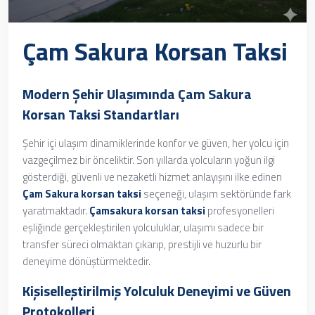
Çam Sakura Korsan Taksi
Modern Şehir Ulaşımında Çam Sakura
Korsan Taksi Standartları
Şehir içi ulaşım dinamiklerinde konfor ve güven, her yolcu için
vazgeçilmez bir önceliktir. Son yıllarda yolcuların yoğun ilgi
gösterdiği, güvenli ve nezaketli hizmet anlayışını ilke edinen
Çam Sakura korsan taksi
seçeneği, ulaşım sektöründe fark
yaratmaktadır.
Çamsakura korsan taksi
profesyonelleri
eşliğinde gerçekleştirilen yolculuklar, ulaşımı sadece bir
transfer süreci olmaktan çıkarıp, prestijli ve huzurlu bir
deneyime dönüştürmektedir.
Kişiselleştirilmiş Yolculuk Deneyimi ve Güven
Protokolleri